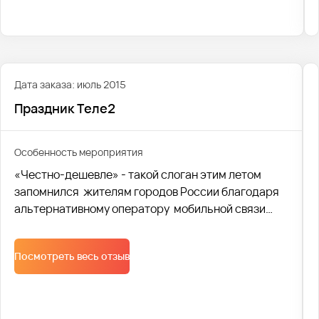
возвращаться снова и снова.
Дата заказа: июль 2015
Праздник Теле2
Особенность мероприятия
«Честно-дешевле» - такой слоган этим летом
запомнился жителям городов России благодаря
альтернативному оператору мобильной связи
Tele2. Более 30 городов России приняло участие в
масштабном празднике, организованном
Посмотреть весь отзыв
компанией. Транспортной компанией Avtobus1
была осуществлена доставка участников и
организаторов фестиваля.