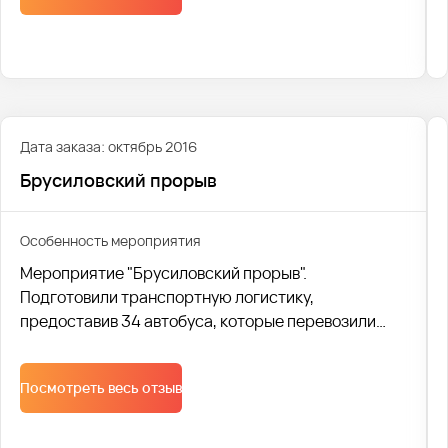
Событие мирового масштаба съедутся освещать
журналисты стран со всех континентов.
Дата заказа: октябрь 2016
Брусиловский прорыв
Особенность мероприятия
Мероприятие "Брусиловский прорыв".
Подготовили транспортную логистику,
предоставив 34 автобуса, которые перевозили
детей с разных школ. Организовывали логистику
начиная от маршрутов, постановки автобусов до
Посмотреть весь отзыв
согласования списка детей в ГАИ. Это позволяет
нам для своих клиентов оставаться надежной
компанией, к работе с который они готовы