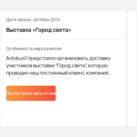
Дата заказа: октябрь 2014
Выставка «Город света»
Особенность мероприятия
Avtobus1 предстояло организовать доставку
участников выставки “Город света”, которую
проводил наш постоянный клиент, компания
“Русский свет”. Была организована логистика для
доставки больше тысячи человек из разных
Посмотреть весь отзыв
городов.