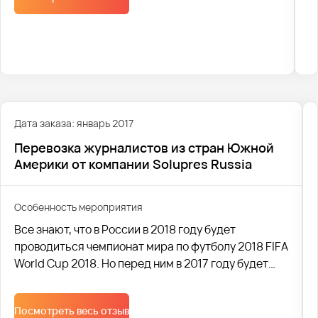
Дата заказа: январь 2017
Перевозка журналистов из стран Южной
Америки от компании Solupres Russia
Особенность мероприятия
Все знают, что в России в 2018 году будет
проводиться чемпионат мира по футболу 2018 FIFA
World Cup 2018. Но перед ним в 2017 году будет
проводиться восьмой по счёту футбольный турнир
среди национальных сборных, проводимый под
Посмотреть весь отзыв
эгидой ФИФА, именуемый как кубок конфедераций.