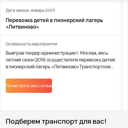
Дата заказа: январь 0001
Перевозка детей в пионерский лагерь
«Литвиново»
Особенность мероприятия
Выиграв тендер администрации г. Москва, весь
летний сезон 2016 осуществляли перевозку детей
в пионерский лагерь «Литвиново»Транспортное
обслуживание организовывали комплексно.
Организовывали сопровождение ГАИ в течении
Посмотреть весь отзыв
всех перевозок. Парковки. Расстановка машин.
Контролировали посадку и высадку детей. Таким
образом логистика была обеспечена от начала идо
конца.
Подберем транспорт для вас!