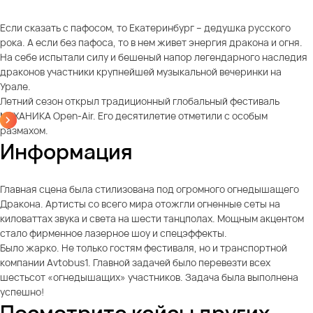
Если сказать с пафосом, то Екатеринбург – дедушка русского
рока. А если без пафоса, то в нем живет энергия дракона и огня.
На себе испытали силу и бешеный напор легендарного наследия
драконов участники крупнейшей музыкальной вечеринки на
Урале.
Летний сезон открыл традиционный глобальный фестиваль
МЕХАНИКА Open-Air. Его десятилетие отметили с особым
размахом.
Информация
Главная сцена была стилизована под огромного огнедышащего
Дракона. Артисты со всего мира отожгли огненные сеты на
киловаттах звука и света на шести танцполах. Мощным акцентом
стало фирменное лазерное шоу и спецэффекты.
Было жарко. Не только гостям фестиваля, но и транспортной
компании Avtobus1. Главной задачей было перевезти всех
шестьсот «огнедышащих» участников. Задача была выполнена
успешно!
Посмотрите кейсы других