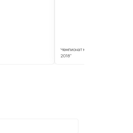
Чемпионат мира по дзюдо "Большо
2018"