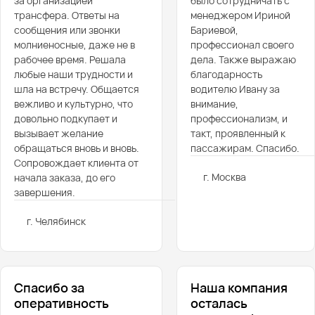
за организацией
было сотрудничать с
трансфера. Ответы на
менеджером Ириной
сообщения или звонки
Бариевой,
молниеносные, даже не в
профессионал своего
рабочее время. Решала
дела. Также выражаю
любые наши трудности и
благодарность
шла на встречу. Общается
водителю Ивану за
вежливо и культурно, что
внимание,
довольно подкупает и
профессионализм, и
вызывает желание
такт, проявленный к
обращаться вновь и вновь.
пассажирам. Спасибо.
Сопровождает клиента от
г. Москва
начала заказа, до его
завершения.
г. Челябинск
Спасибо за
Наша компания
оперативность
осталась