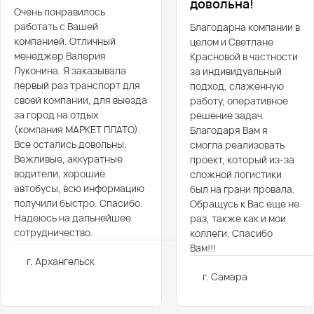
довольна!
Очень понравилось
работать с Вашей
Благодарна компании в
компанией. Отличный
целом и Светлане
менеджер Валерия
Красновой в частности
Луконина. Я заказывала
за индивидуальный
первый раз транспорт для
подход, слаженную
своей компании, для выезда
работу, оперативное
за город на отдых
решение задач.
(компания МАРКЕТ ПЛАТО).
Благодаря Вам я
Все остались довольны.
смогла реализовать
Вежливые, аккуратные
проект, который из-за
водители, хорошие
сложной логистики
автобусы, всю информацию
был на грани провала.
получили быстро. Спасибо.
Обращусь к Вас еще не
Надеюсь на дальнейшее
раз, также как и мои
сотрудничество.
коллеги. Спасибо
Вам!!!
г. Архангельск
г. Самара