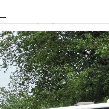
Главная
Автопарк
Автобусы
King Long XMQ6129
Заказать King Long XMQ6129 с водит