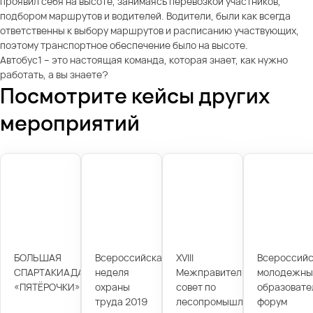
проявил себя на высоте, занимаясь перевозкой участников,
подбором маршрутов и водителей. Водители, были как всегда
ответственны к выбору маршрутов и расписанию участвующих,
поэтому транспортное обеспечение было на высоте.
Автобус1 – это настоящая команда, которая знает, как нужно
работать, а вы знаете?
Посмотрите кейсы других
мероприятий
БОЛЬШАЯ
Всероссийская
XVIII
Всероссийс
СПАРТАКИАДА
неделя
Межправительственный
молодежны
«ПЯТЁРОЧКИ»
охраны
совет по
образовате
труда 2019
лесопромышленному
форум