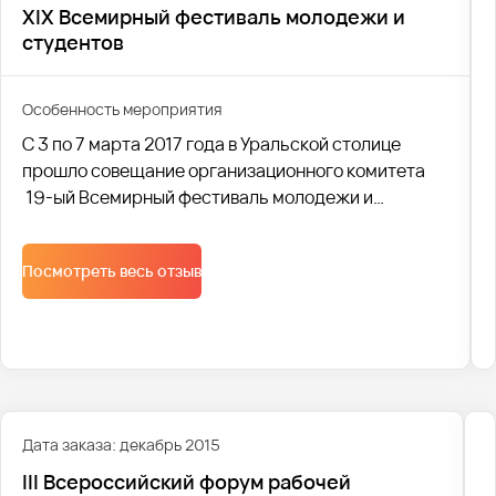
XIX Всемирный фестиваль молодежи и
студентов
Особенность мероприятия
С 3 по 7 марта 2017 года в Уральской столице
прошло совещание организационного комитета
19-ый Всемирный фестиваль молодежи и
студентов.Для гостей Екатеринбурга были
организованы дискуссионные площадки,а также
Посмотреть весь отзыв
культурная программа. Данное мероприятие
проводилось в рамках 19-го Всемирного
фестиваля молодежи и студентов в Сочи.
Дата заказа: декабрь 2015
III Всероссийский форум рабочей