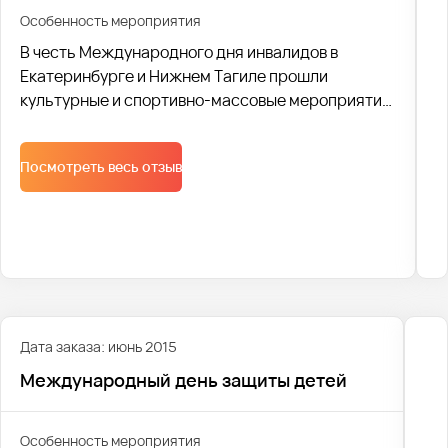
Особенность мероприятия
В честь Международного дня инвалидов в
Екатеринбурге и Нижнем Тагиле прошли
культурные и спортивно-массовые мероприятия
для людей с ограниченными возможностями.
Транспортное сопровождение взяла на себя
Посмотреть весь отзыв
компания Avtobus1.
Дата заказа: июнь 2015
Международный день защиты детей
Особенность мероприятия