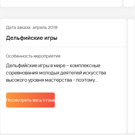
Дата заказа: апрель 2018
Дельфийские игры
Особенность мероприятия
Дельфийские игры в мире – комплексные
соревнования молодых деятелей искусства
высокого уровня мастерства - поэтому
требования к проведению такого мероприятия -
тоже высоки. В 2018 году местом проведения был
Посмотреть весь отзыв
город Владивосток, что особенно несколько
затрудняло быструю проработку всей логистики.