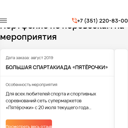
Главная
Портфолио
Транспорт на мероприятия
+7 (351) 220-83-00
Портфолио по перевозкам на
мероприятия
Дата заказа: август 2019
БОЛЬШАЯ СПАРТАКИАДА «ПЯТЁРОЧКИ»
Особенность мероприятия
Для всех любителей спорта и спортивных
соревнований сеть супермаркетов
«Пятёрочки» с 20 июля текущего года
устроила масштабную спартакиаду.
Посмотреть весь отзыв