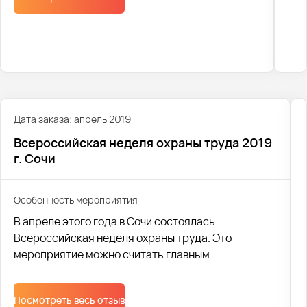
Дата заказа: апрель 2019
Всероссийская неделя охраны труда 2019
г. Сочи
Особенность мероприятия
В апреле этого года в Сочи состоялась
Всероссийская неделя охраны труда. Это
мероприятие можно считать главным
общественно-социальным и выставочным
событием в данной области. Оно проходит по
Посмотреть весь отзыв
традиции перед Всемирным днем охраны труда.