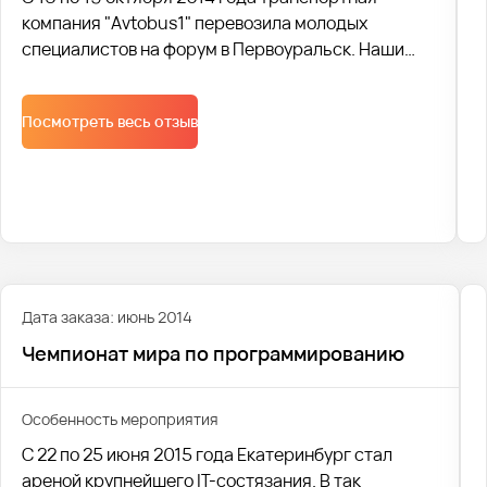
компания "Avtobus1" перевозила молодых
специалистов на форум в Первоуральск. Наши
автобусы и вежливые водители встретили более
500 участников, а менеджеры организовали
Посмотреть весь отзыв
грамотную логистику доставки и комфортную
перевозку.
Дата заказа: июнь 2014
Чемпионат мира по программированию
Особенность мероприятия
С 22 по 25 июня 2015 года Екатеринбург стал
ареной крупнейшего IT-состязания. В так