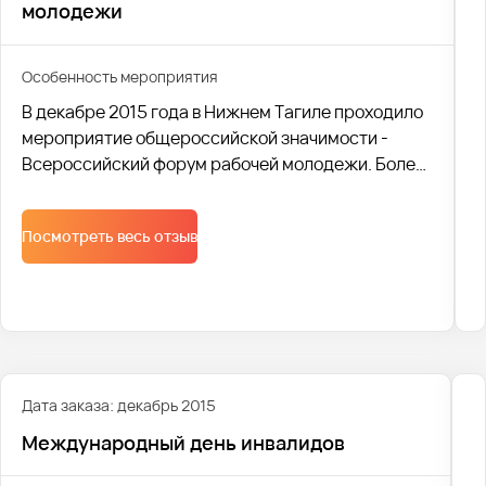
молодежи
Особенность мероприятия
В декабре 2015 года в Нижнем Тагиле проходило
мероприятие общероссийской значимости -
Всероссийский форум рабочей молодежи. Более
800 учащихся средних специальных учебных
заведений из 44 регионов России были
Посмотреть весь отзыв
перевезены транспортной компанией Avtobus1.
Дата заказа: декабрь 2015
Международный день инвалидов