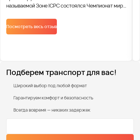
называемой Зоне ICPC состоялся Чемпионат мира
по спортивному программированию ACM, 122
команды из 89 стран боролись за звание “the best
Посмотреть весь отзыв
in the world”. На протяжении трех конкурсных дней
мы перевозили по 1 500 человек ежедневно.
Подберем транспорт для вас!
Широкий выбор под любой формат
Гарантируем комфорт и безопасность
Всегда вовремя — никаких задержек