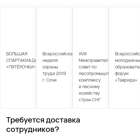
БОЛЬШАЯ
Всероссийская
XVIII
Всероссийс
СПАРТАКИАДА
неделя
Межправительственный
молодежны
«ПЯТЁРОЧКИ»
охраны
совет по
образовате
труда 2019
лесопромышленному
форум
г. Сочи
комплексу
«Таврида»
и лесному
хозяйству
стран СНГ
Требуется доставка
сотрудников?